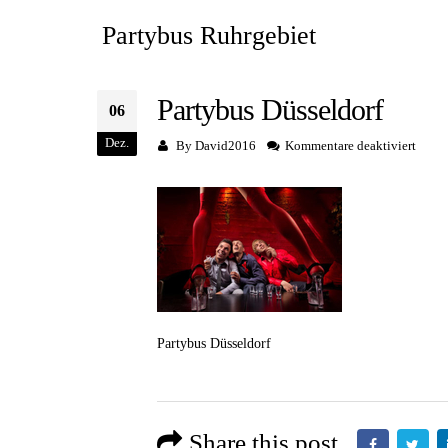
Partybus Ruhrgebiet
Partybus Düsseldorf
06
Dez.
für
By
David2016
Kommentare deaktiviert
Party
Düsse
Partybus Düsseldorf
Share this post