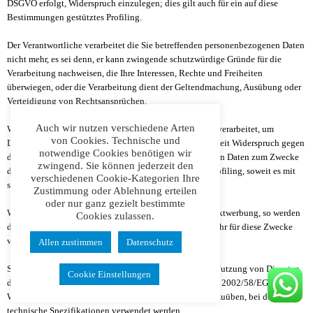
DSGVO erfolgt, Widerspruch einzulegen; dies gilt auch für ein auf diese
Bestimmungen gestütztes Profiling.
Der Verantwortliche verarbeitet die Sie betreffenden personenbezogenen Daten
nicht mehr, es sei denn, er kann zwingende schutzwürdige Gründe für die
Verarbeitung nachweisen, die Ihre Interessen, Rechte und Freiheiten
überwiegen, oder die Verarbeitung dient der Geltendmachung, Ausübung oder
Verteidigung von Rechtsansprüchen.
Auch wir nutzen verschiedene Arten
Werden die Sie betreffenden personenbezogenen Daten verarbeitet, um
von Cookies. Technische und
Direktwerbung zu betreiben, haben Sie das Recht, jederzeit Widerspruch gegen
notwendige Cookies benötigen wir
die Verarbeitung der Sie betreffenden personenbezogenen Daten zum Zwecke
zwingend. Sie können jederzeit den
derartiger Werbung einzulegen; dies gilt auch für das Profiling, soweit es mit
verschiedenen Cookie-Kategorien Ihre
solcher Direktwerbung in Verbindung steht.
Zustimmung oder Ablehnung erteilen
oder nur ganz gezielt bestimmte
Widersprechen Sie der Verarbeitung für Zwecke der Direktwerbung, so werden
Cookies zulassen.
die Sie betreffenden personenbezogenen Daten nicht mehr für diese Zwecke
verarbeitet.
Allen zustimmen
Datenschutz
Sie haben die Möglichkeit, im Zusammenhang mit der Nutzung von Diensten
Cookie Einstellungen
der Informationsgesellschaft – ungeachtet der Richtlinie 2002/58/EG – Ihr
Widerspruchsrecht mittels automatisierter Verfahren auszuüben, bei denen
technische Spezifikationen verwendet werden.