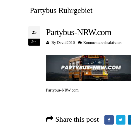
Partybus Ruhrgebiet
Partybus-NRW.com
25
Jan.
für
By
David2016
Kommentare deaktiviert
Party
NRW.
Partybus-NRW.com
Share this post