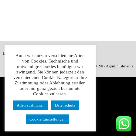
178
High Score
Impressum
Datenschutz
AGB
Auch wir nutzen verschiedene Arten
von Cookies. Technische und
notwendige Cookies benötigen wir
© Copyright 2017 Agentur Citievents
zwingend. Sie können jederzeit den
verschiedenen Cookie-Kategorien Ihre
Zustimmung oder Ablehnung erteilen
oder nur ganz gezielt bestimmte
Cookies zulassen.
Allen zustimmen
Datenschutz
Cookie Einstellungen